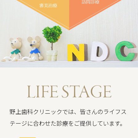
誠に勝手ながら、下記の期間を年末年始の
休みとさせていただきます。
休診期間：令和7年12月28日（日）～令和
8年1月4日（日）
期間中も
Webでのご予約はご利用いただけ
ます。
ただし、
木曜日と土曜日のご予約はWebか
らはお取りいただけません
ので、ご注意く
ださい。
LIFE STAGE
また、休診期間中は診療を行っておりませ
んので、あらかじめご了承ください。
野上歯科クリニックでは、皆さんのライフス
令和8年1月5日（月）より通常通り診療い
たします。
テージに合わせた診療をご提供しています。