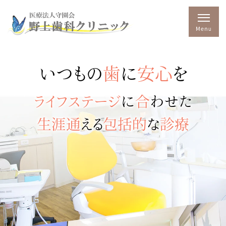
いつもの
歯
に
安心
を
ライフステージ
に
合
わせた
生涯通
える
包括的
な
診療