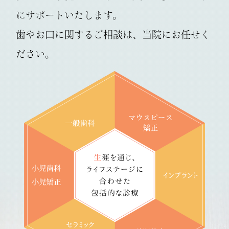
患者さまにはご不便をおかけいたします
にサポートいたします。
が、ご理解のほどよろしくお願いいたしま
す。
歯やお口に関するご相談は、当院にお任せく
ださい。
2025.12.27
【 年始の診療開始日について 】
診療開始 ：1月5日（月）～
WEB予約：休診中も24時間受付中
休暇期間中も予約システムをご利用いた
だけます。
来院をご検討中の方は、ぜひご活用くだ
さい。
2025.12.13
【年末年始の休みのお知らせ】