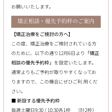
15時45分
お願いいたします。
16時
矯正相談・優先予約枠のご案内
16時15分
16時30分
【矯正治療をご検討の方へ】
この度、矯正治療をご検討されている方
お電話または、webよりご予約可能です。
のために、以下の通り12月6日より
「矯正
2026.07.29
相談の優先予約枠」
を設定いたします。
通常よりもご予約が取りやすくなってお
本日の空き状況のお知らせ。
【10:15~、11:00~】治療空き枠あり
りますので、この機会にぜひご利 用くだ
【10:15~、11:00~、17:45~】大人メンテナ
さい。
ンス、子どもメンテナンス、市民健診、妊
■ 新設する優先予約枠
産婦健診、後期高齢者健診空き枠あり
毎週土曜日9:30 / 10:30各1枠 （計2枠）