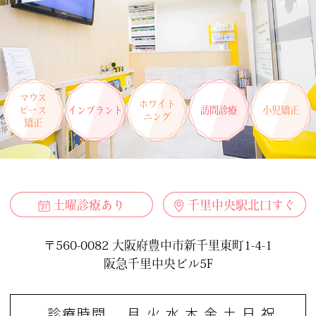
マウス
ホワイト
ピース
インプラント
訪問診療
小児矯正
ニング
矯正
土曜診療あり
千里中央駅北口すぐ
〒560-0082 大阪府豊中市新千里東町1-4-1
阪急千里中央ビル5F
診療時間
月
火
水
木
金
土
日
祝