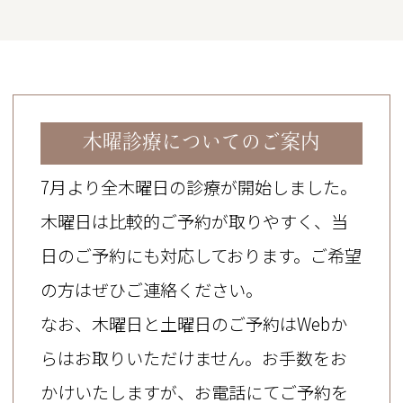
8月3日（月）予約の空き状況
【クリーニング】
15時30分
木曜診療についてのご案内
15時45分
16時
7月より全木曜日の診療が開始しました。
16時15分
木曜日は比較的ご予約が取りやすく、当
16時30分（子供クリーニングのみ）
日のご予約にも対応しております。ご希望
16時15分
の方はぜひご連絡ください。
16時45分（子供クリーニングのみ）
なお、木曜日と土曜日のご予約はWebか
らはお取りいただけません。お手数をお
【治療】
かけいたしますが、お電話にてご予約を
15時30分