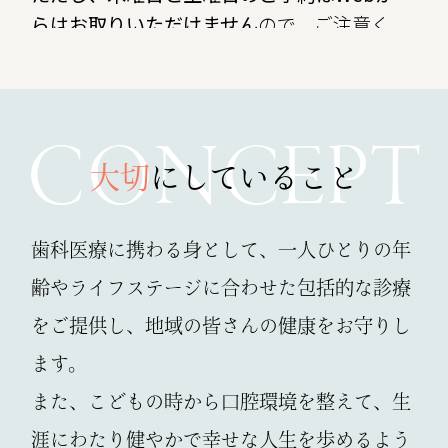
らはお取りいただけません
ので、ご注意く
ださい。
また、休診期間中は診療を行っておりませ
んので、あらかじめご了承ください。
CONCEPT
8
月14日（金）より通常通り診療いたしま
す。
大切
にしていること
2026.06.02
歯科医療に携わる身として、一人ひとりの年
【臨時休診のお知らせ】
齢やライフステージに
合わせた包括的な診療
6月4日（木）は院内研修のため、11:30～
をご提供し、地域の皆さんの健康をお守りし
14:00の間を休診とさせていただきます。
休診時間中はお電話でのお問い合わせにも
ます。
対応できませんので、あらかじめご了承く
また、こどもの時から口腔環境を整えて、
生
ださい。
涯にわたり健やかで幸せな人生を
歩めるよう