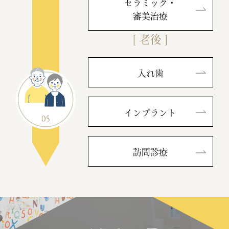
セラミック・
審美治療
[ 老後 ]
入れ歯
インプラント
訪問診療