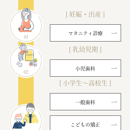
2025.07.29
【お盆休みのお知らせ】
[ 妊娠・出産 ]
誠に勝手ながら、下記の期間をお盆休みと
させていただきます。
マタニティ診療
休診期間：2025年8月10日（日）～8月14
日（木）
[ 乳幼児期 ]
期間中も
Webでのご予約はご利用いただけ
ます。
小児歯科
ただし、木曜日と土曜日のご予約はWebか
らはお取りいただけません
ので、ご注意く
[ 小学生～高校生 ]
ださい。
また、休診期間中は診療を行っておりませ
一般歯科
んので、あらかじめご了承ください。
8月15日（金）より通常通り診療いたしま
こどもの矯正
す。