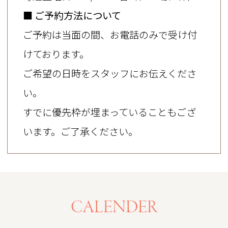
電話にてお問い合わせ下さい。
■ ご予約方法について
2026.07.28
ご予約は当面の間、お電話のみで受け付
けております。
7月28日キャンセル枠のお知らせ
15:45〜、16:30〜、16:45〜
ご希望の日時をスタッフにお伝えくださ
大人メンテナンス、子供メンテナンス、市
い。
民健診、妊産婦健診、後期高齢健診
すでに優先枠が埋まっていることもござ
います。ご了承ください。
お電話にてお問い合わせ下さい。
2026.07.28
7月28日予約空き状況
CALENDER
11:45〜、15:15〜
治療、子供メンテナンス、市民健診、妊産