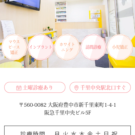
マウス
ホワイト
ピース
インプラント
訪問診療
小児矯正
ニング
矯正
土曜診療あり
千里中央駅北口すぐ
〒560-0082 大阪府豊中市新千里東町1-4-1
阪急千里中央ビル5F
診療時間
月
火
水
木
金
土
日
祝