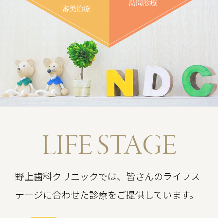
誠に勝手ながら、下記の期間を年末年始の
休みとさせていただきます。
休診期間：令和7年12月28日（日）～令和
8年1月4日（日）
期間中も
Webでのご予約はご利用いただけ
ます。
ただし、
木曜日と土曜日のご予約はWebか
らはお取りいただけません
ので、ご注意く
ださい。
LIFE STAGE
また、休診期間中は診療を行っておりませ
んので、あらかじめご了承ください。
野上歯科クリニックでは、皆さんのライフス
令和8年1月5日（月）より通常通り診療い
たします。
テージに合わせた診療をご提供しています。