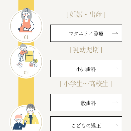
2025.07.29
【お盆休みのお知らせ】
[ 妊娠・出産 ]
誠に勝手ながら、下記の期間をお盆休みと
させていただきます。
マタニティ診療
休診期間：2025年8月10日（日）～8月14
日（木）
[ 乳幼児期 ]
期間中も
Webでのご予約はご利用いただけ
ます。
小児歯科
ただし、木曜日と土曜日のご予約はWebか
らはお取りいただけません
ので、ご注意く
[ 小学生～高校生 ]
ださい。
また、休診期間中は診療を行っておりませ
一般歯科
んので、あらかじめご了承ください。
8月15日（金）より通常通り診療いたしま
こどもの矯正
す。