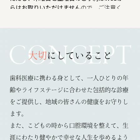
らはお取りいただけません
ので、ご注意く
ださい。
また、休診期間中は診療を行っておりませ
んので、あらかじめご了承ください。
CONCEPT
8
月14日（金）より通常通り診療いたしま
す。
大切
にしていること
2026.06.02
歯科医療に携わる身として、一人ひとりの年
【臨時休診のお知らせ】
齢やライフステージに
合わせた包括的な診療
6月4日（木）は院内研修のため、11:30～
をご提供し、地域の皆さんの健康をお守りし
14:00の間を休診とさせていただきます。
休診時間中はお電話でのお問い合わせにも
ます。
対応できませんので、あらかじめご了承く
また、こどもの時から口腔環境を整えて、
生
ださい。
涯にわたり健やかで幸せな人生を
歩めるよう