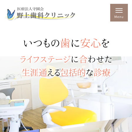
いつもの
歯
に
安心
を
ライフステージ
に
合
わせた
生涯通
える
包括的
な
診療