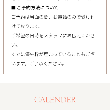
16時30分
■ ご予約方法について
ご予約は当面の間、お電話のみで受け付
お電話または、webよりご予約可能です。
けております。
2026.07.29
ご希望の日時をスタッフにお伝えくださ
本日の空き状況のお知らせ。
い。
【10:15~、11:00~】治療空き枠あり
すでに優先枠が埋まっていることもござ
【10:15~、11:00~、17:45~】大人メンテナ
います。ご了承ください。
ンス、子どもメンテナンス、市民健診、妊
産婦健診、後期高齢者健診空き枠あり
電話にてお問い合わせ下さい。
2026.07.28
CALENDER
7月28日キャンセル枠のお知らせ