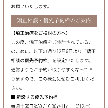
15時30分
お願いいたします。
15時45分
矯正相談・優先予約枠のご案内
16時
16時15分
【矯正治療をご検討の方へ】
16時30分（子供クリーニングのみ）
この度、矯正治療をご検討されている方
16時15分
のために、以下の通り12月6日より
「矯正
16時45分（子供クリーニングのみ）
相談の優先予約枠」
を設定いたします。
通常よりもご予約が取りやすくなってお
【治療】
15時30分
りますので、この機会にぜひご利 用くだ
15時45分
さい。
16時
■ 新設する優先予約枠
16時15分
毎週土曜日9:30 / 10:30各1枠 （計2枠）