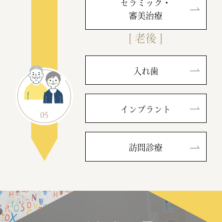
セラミック・
審美治療
[ 老後 ]
入れ歯
インプラント
訪問診療