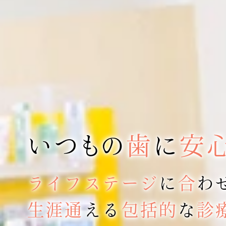
いつもの
歯
に
安
ライフステージ
に
合
わ
生涯通
える
包括的
な
診