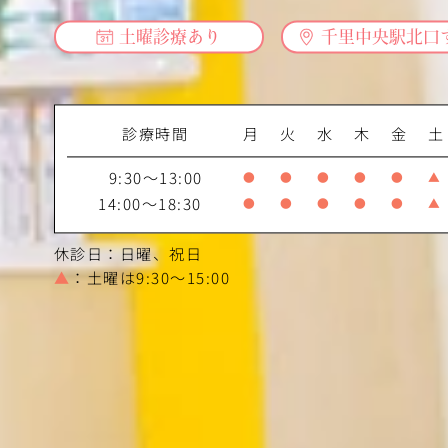
土曜診療あり
千里中央駅北口
診療時間
月
火
水
木
金
土
9:30～13:00
●
●
●
●
●
▲
14:00～18:30
●
●
●
●
●
▲
休診日：日曜、祝日
▲
：土曜は9:30～15:00