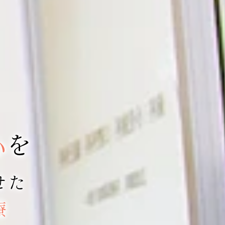
心
を
せた
療