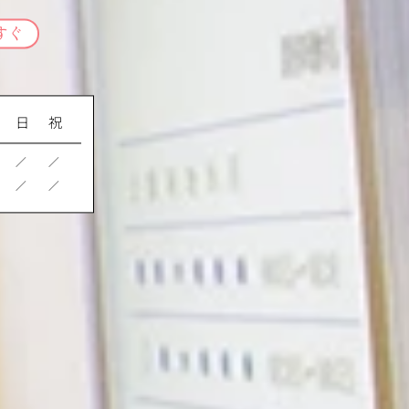
すぐ
日
祝
／
／
／
／